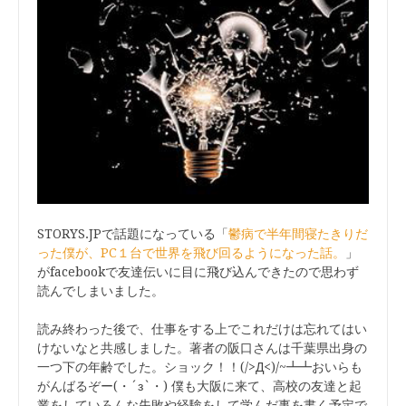
STORYS.JPで話題になっている「
鬱病で半年間寝たきりだ
った僕が、PC１台で世界を飛び回るようになった話。
」
がfacebookで友達伝いに目に飛び込んできたので思わず
読んでしまいました。
読み終わった後で、仕事をする上でこれだけは忘れてはい
けないなと共感しました。著者の阪口さんは千葉県出身の
一つ下の年齢でした。ショック！！(/>Д<)/~┻┻おいらも
がんばるぞー(・´з`・) 僕も大阪に来て、高校の友達と起
業をしていろんな失敗や経験をして学んだ事を書く予定で