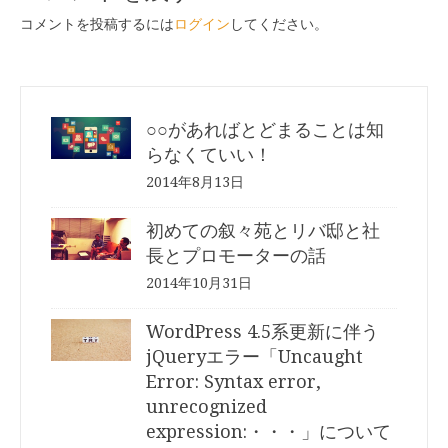
ゲ
コメントを投稿するには
ログイン
してください。
ー
シ
ョ
ン
○○があればとどまることは知
らなくていい！
2014年8月13日
初めての叙々苑とリバ邸と社
長とプロモーターの話
2014年10月31日
WordPress 4.5系更新に伴う
jQueryエラー「Uncaught
Error: Syntax error,
unrecognized
expression:・・・」について